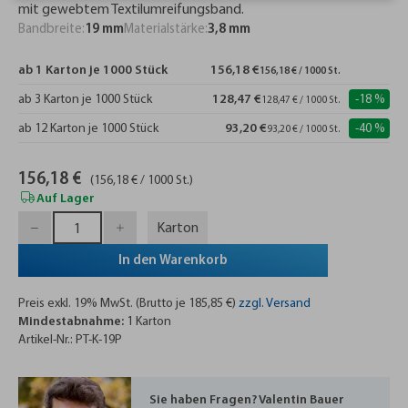
mit gewebtem Textilumreifungsband.
Bandbreite:
19 mm
Materialstärke:
3,8 mm
ab 1 Karton je 1000 Stück
156,18 €
156,18 € / 1000 St.
ab 3 Karton je 1000 Stück
128,47 €
-18 %
128,47 € / 1000 St.
ab 12 Karton je 1000 Stück
93,20 €
-40 %
93,20 € / 1000 St.
156,18 €
(156,18 € / 1000 St.)
Auf Lager
Karton
In den Warenkorb
Preis exkl. 19% MwSt. (Brutto je 185,85 €)
zzgl. Versand
Mindestabnahme:
1 Karton
Artikel-Nr.: PT-K-19P
Sie haben Fragen? Valentin Bauer