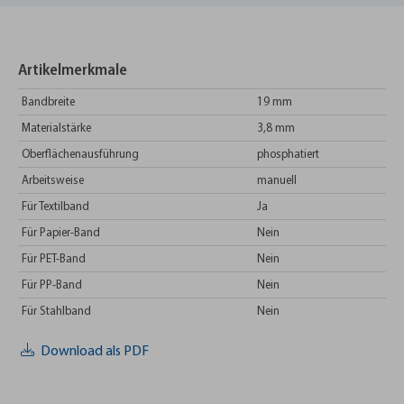
Artikelmerkmale
Bandbreite
19 mm
Materialstärke
3,8 mm
Oberflächenausführung
phosphatiert
Arbeitsweise
manuell
Für Textilband
Ja
Für Papier-Band
Nein
Für PET-Band
Nein
Für PP-Band
Nein
Für Stahlband
Nein
Download als PDF