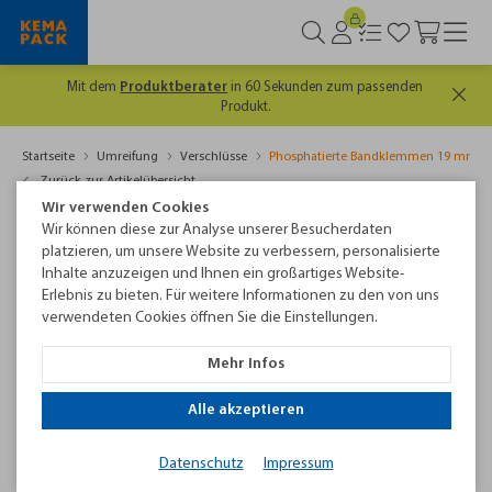
Es lohnt sich, gut informiert zu sein. Hier geht's
zum
kostenlosen
Newsletter
Startseite
Umreifung
Verschlüsse
Phosphatierte Bandklemmen 19 mm
Zurück zur Artikelübersicht
Wir verwenden Cookies
Wir können diese zur Analyse unserer Besucherdaten
platzieren, um unsere Website zu verbessern, personalisierte
Inhalte anzuzeigen und Ihnen ein großartiges Website-
Erlebnis zu bieten. Für weitere Informationen zu den von uns
verwendeten Cookies öffnen Sie die Einstellungen.
Mehr Infos
Alle akzeptieren
Phosphatierte Bandklemmen 19 mm
Datenschutz
Impressum
Phosphatierte (aufgeraute) Metallklemmen für die Umreifung