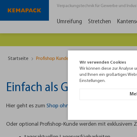
Verpackungstechnik für Gewerbe und Industri
Umreifung
Stretchen
Kantens
Startseite
Profishop Kunde werden
Wir verwenden Cookies
Wir können diese zur Analyse u
und Ihnen ein großartiges Webs
Einstellungen.
Einfach als Gast bestellen
Meh
Hier geht es zum
Shop ohne Registrierung
Oder optional Profishop-Kunde werden mit exklusivem 