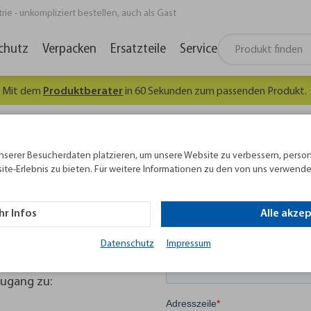
e - unkompliziert bestellen, auch als Gast
chutz
Verpacken
Ersatzteile
Service
Mit dem
Produktberater
in 60 Sekunden zum passenden Produkt.
nserer Besucherdaten platzieren, um unsere Website zu verbessern, person
ite-Erlebnis zu bieten. Für weitere Informationen zu den von uns verwende
r Infos
Alle akze
Datenschutz
Impressum
Zugang zu: