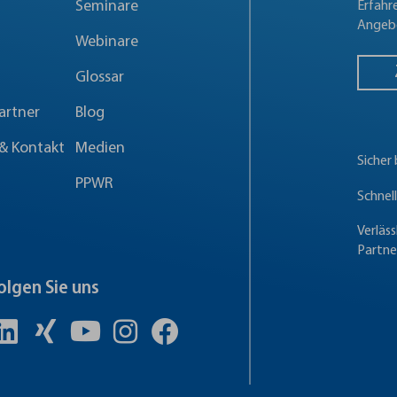
Seminare
Erfahr
Angebo
Webinare
Glossar
artner
Blog
& Kontakt
Medien
Sicher
PPWR
Schnel
Verläss
Partne
olgen Sie uns