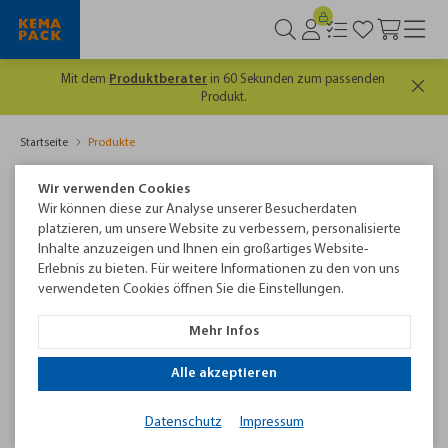
Es lohnt sich, gut informiert zu sein. Hier geht's
zum
kostenlosen
Newsletter
Startseite
Produkte
Verpackungstechnik von Kemapack
Wir verwenden Cookies
Wir können diese zur Analyse unserer Besucherdaten
Sie möchten Paletten, Kartonagen, Stangenware oder
platzieren, um unsere Website zu verbessern, personalisierte
Rollenware sicher lagern, effizient vorbereiten und zuverlässig
Inhalte anzuzeigen und Ihnen ein großartiges Website-
Erlebnis zu bieten. Für weitere Informationen zu den von uns
transportieren? Kemapack bietet Ihnen wirtschaftliche
verwendeten Cookies öffnen Sie die Einstellungen.
Verpackungstechnik für stabile Ladeeinheiten, optimierte
Packprozesse und zuverlässigen Produktschutz – von
Mehr Infos
Umreifung, Stretchwicklern und Wickelmaschinen über
Kantenschutz und Versandbedarf bis hin zu Ersatzteilen und
Alle akzeptieren
Service. Mit eigener Werkstatt, erfahrenem Vor-Ort-Team und
persönlicher Beratung unterstützen wir Sie dabei, die
Datenschutz
Impressum
passende Lösung für Ihre Anwendung zu finden.