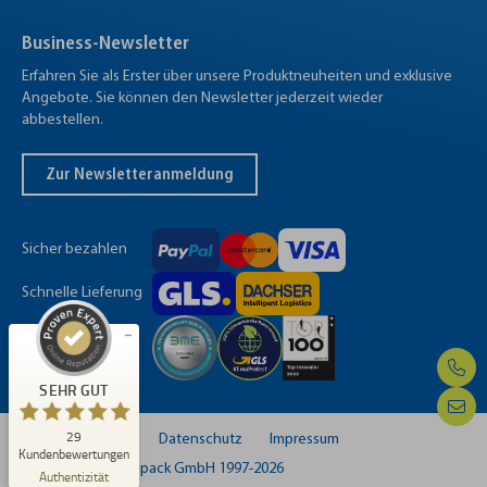
Business-Newsletter
Erfahren Sie als Erster über unsere Produktneuheiten und exklusive
Angebote. Sie können den Newsletter jederzeit wieder
abbestellen.
Zur Newsletteranmeldung
Sicher bezahlen
Kundenbewertungen und Erfahrungen zu
Schnelle Lieferung
Kemapack
Verlässlicher
SEHR GUT
29
Partner
2
Bewertungen von
SEHR GUT
anderen Quellen
5,00
/
4,81
29
Versand
AGB
Datenschutz
Impressum
Blick aufs ProvenExpert-Profil werfen
Kundenbewertungen
© Copyright Kemapack GmbH 1997-2026
02.07.2026
Authentizität