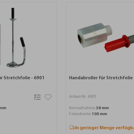
r Stretchfolie - 6901
Handabroller für Stretchfolie
Artikel-Nr.: 6903
 mm
Kernaufnahme:
38 mm
Folienbreite:
100 mm
In geringer Menge verfügba