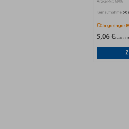
Artikel-Nr.: 6906
Kernaufnahme:
50
In geringer 
5,06 €
(5,06 € / St
Z