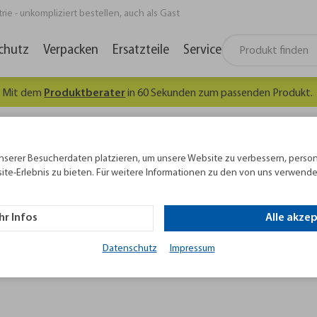
e - unkompliziert bestellen, auch als Gast
chutz
Verpacken
Ersatzteile
Service
Mit dem
Produktberater
in 60 Sekunden zum passenden Produkt.
nserer Besucherdaten platzieren, um unsere Website zu verbessern, person
ite-Erlebnis zu bieten. Für weitere Informationen zu den von uns verwende
r Infos
Alle akze
und Ministretchfolie! Handstretchfolie ist eine gängige Ve
Datenschutz
Impressum
eten wir Abrollgeräte für Handstretchfolie an, die das Han