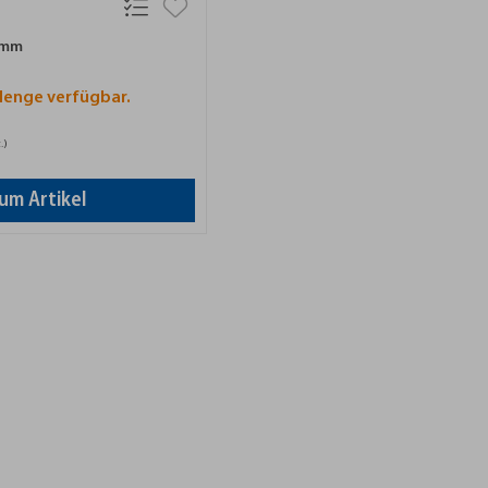
 mm
Menge verfügbar.
.)
um Artikel