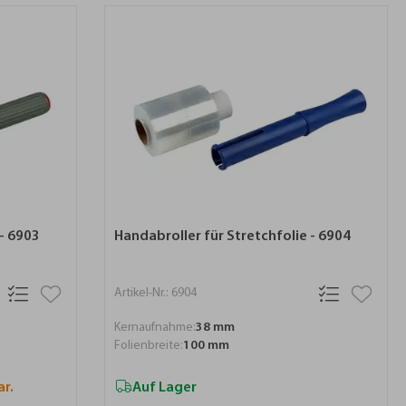
 - 6903
Handabroller für Stretchfolie - 6904
Artikel-Nr.: 6904
Kernaufnahme:
38 mm
Folienbreite:
100 mm
r.
Auf Lager