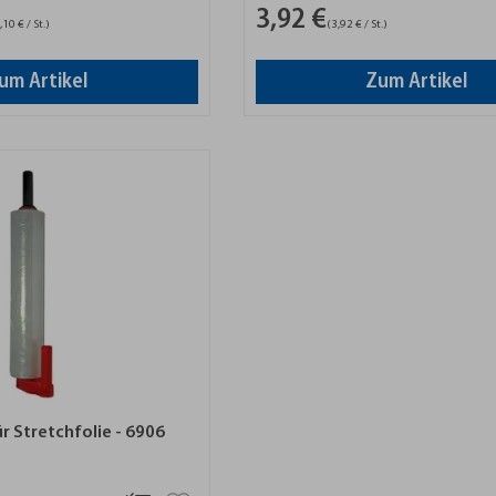
3,92 €
10 € / St.)
(3,92 € / St.)
um Artikel
Zum Artikel
r Stretchfolie - 6906