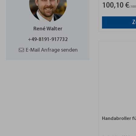
100,10 €
(100,
Z
René Walter
+49-8191-917732
E-Mail Anfrage senden
Handabroller fü