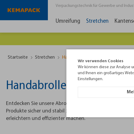
Verpackungstechnik für Gewerbe und Industri
Umreifung
Stretchen
Kantens
Startseite
Stretchen
Handabroller
Wir verwenden Cookies
Wir können diese zur Analyse u
und Ihnen ein großartiges Webs
Einstellungen.
Handabroller
Meh
Entdecken Sie unsere Abrollgeräte für Handstretchfolie 
Produkte sicher und stabil zu verpacken. Bei Kemapack bi
erleichtern und effizienter machen.