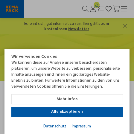
Es lohnt sich, gut informiert zu sein. Hier geht's
zum
kostenlosen
Newsletter
Wir verwenden Cookies
Wir können diese zur Analyse unserer Besucherdaten
platzieren, um unsere Website zu verbessern, personalisierte
Inhalte anzuzeigen und Ihnen ein großartiges Website-
Erlebnis zu bieten. Für weitere Informationen zu den von uns
verwendeten Cookies öffnen Sie die Einstellungen.
Pay-Per-Use
Mehr Infos
Moderne Verpackungstechnik flexibel nutzen. Zahlen
Alle akzeptieren
Sie nur, was Sie wirklich verwenden.
Mit Pay-Per-Use erhalten Sie professionelle Maschinen für das
Datenschutz
Impressum
Umreifen und Stretchen – ganz ohne Investitionskosten.