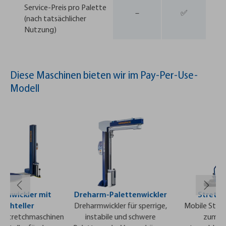
Service-Preis pro Palette
–
✅
(nach tatsächlicher
Nutzung)
Diese Maschinen bieten wir im Pay-Per-Use-
Modell
nwickler mit
Dreharm-Palettenwickler
Stretchr
hteller
Dreharmwickler für sperrige,
Mobile Stretc
Stretchmaschinen
instabile und schwere
zum flexi