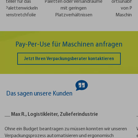
teller für das
Paletten oder Versandräume
ortsunabhängig
 Palettenwickeln
mit geringen
von Palett
nenstretchfolie
Platzverhältnissen
Maschinenstr
Pay-Per-Use für Maschinen anfragen
Jetzt Ihren Verpackungsberater kontaktieren
Das sagen unsere Kunden
__ Max R., Logistikleiter, Zulieferindustrie
Ohne ein Budget beantragen zu müssen konnten wir unseren
Verpackungsprozess automatisieren und ergonomisch