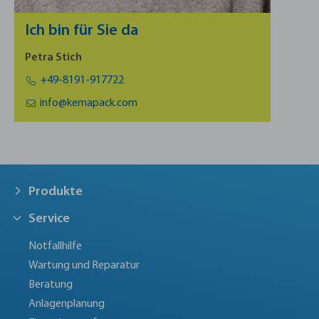
Ich bin für Sie da
Petra Stich
+49-8191-917722
info@kemapack.com
Produkte
Service
Notfallhilfe
Wartung und Reparatur
Beratung
Anlagenplanung