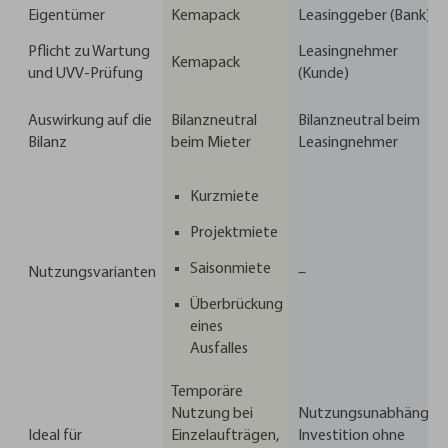
Eigentümer
Kemapack
Leasinggeber (Bank)
Pflicht zu Wartung
Leasingnehmer
Kemapack
und UVV-Prüfung
(Kunde)
Auswirkung auf die
Bilanzneutral
Bilanzneutral beim
Bilanz
beim Mieter
Leasingnehmer
Kurzmiete
Projektmiete
Saisonmiete
Nutzungsvarianten
–
Überbrückung
eines
Ausfalles
Temporäre
Nutzung bei
Nutzungsunabhängig
Ideal für
Einzelaufträgen,
Investition ohne