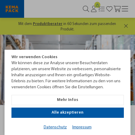
Es lohnt sich, gut informiert zu sein. Hier geht's
zum
kostenlosen
Newsletter
Wir verwenden Cookies
Wir können diese zur Analyse unserer Besucherdaten
Nutzen statt kaufen
platzieren, um unsere Website zu verbessern, personalisierte
Inhalte anzuzeigen und Ihnen ein großartiges Website-
Erlebnis zu bieten. Für weitere Informationen zu den von uns
verwendeten Cookies öffnen Sie die Einstellungen.
Mehr Infos
Alle akzeptieren
Startseite
Service
Finanzierungsformen
Verpackungs­maschinen clever nutzen,
Datenschutz
Impressum