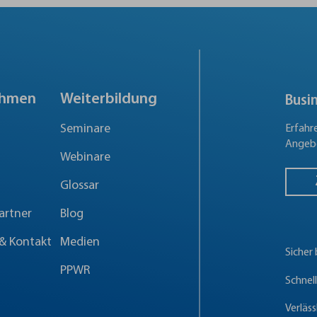
ehmen
Weiterbildung
Busi
Seminare
Erfahr
Angebo
Webinare
Glossar
artner
Blog
& Kontakt
Medien
Sicher
PPWR
Schnel
Verläss