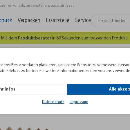
e - unkompliziert bestellen, auch als Gast
chutz
Verpacken
Ersatzteile
Service
Es lohnt sich, gut informie
nserer Besucherdaten platzieren, um unsere Website zu verbessern, person
ite-Erlebnis zu bieten. Für weitere Informationen zu den von uns verwende
utzwinkel, Schneidegeräte,
r Infos
Alle akze
nschutzprofile
Datenschutz
Impressum