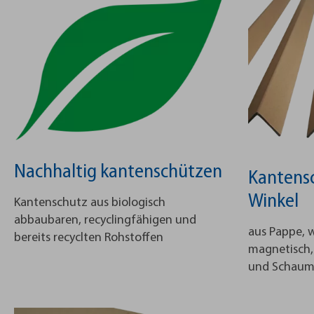
Nachhaltig kantenschützen
Kantensc
Winkel
Kantenschutz aus biologisch
abbaubaren, recyclingfähigen und
aus Pappe, w
bereits recyclten Rohstoffen
magnetisch,
und Schaums