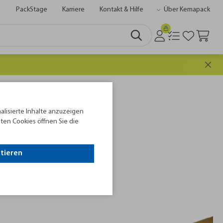
PackStage
Karriere
Kontakt & Hilfe
Über Kemapack
rt zu sein. Hier geht's
zum kostenlosen
Newsletter
alisierte Inhalte anzuzeigen
ten Cookies öffnen Sie die
ptieren