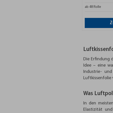
ab 48 Rolle
Z
Luftkissenfo
Die Erfindung d
Idee – eine wa
Industrie- und
Luftkissenfolie
Was Luftpol
In den meisten
Elastizität un