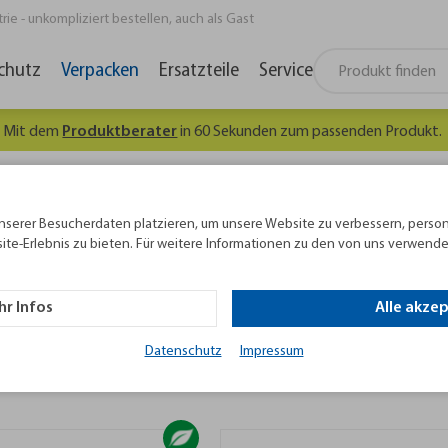
e - unkompliziert bestellen, auch als Gast
chutz
Verpacken
Ersatzteile
Service
hnt sich, gut informiert zu sein. Hier geht's
zum kostenlosen
Newsle
nserer Besucherdaten platzieren, um unsere Website zu verbessern, person
ite-Erlebnis zu bieten. Für weitere Informationen zu den von uns verwende
olsterverpackung
r Infos
Alle akze
yklatanteil für das bewährte Mini Pak'r System in unters
Datenschutz
Impressum
Polsterung Ihrer Ware