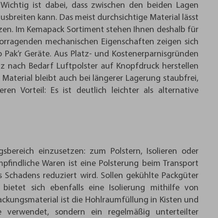
Wichtig ist dabei, dass zwischen den beiden Lagen
usbreiten kann. Das meist durchsichtige Material lässt
etzen. Im Kemapack Sortiment stehen Ihnen deshalb für
vorragenden mechanischen Eigenschaften zeigen sich
 Pak’r Geräte. Aus Platz- und Kostenerparnisgründen
anz nach Bedarf Luftpolster auf Knopfdruck herstellen
aterial bleibt auch bei längerer Lagerung staubfrei,
en Vorteil: Es ist deutlich leichter als alternative
gsbereich einzusetzen: zum Polstern, Isolieren oder
mpfindliche Waren ist eine Polsterung beim Transport
s Schadens reduziert wird. Sollen gekühlte Packgüter
bietet sich ebenfalls eine Isolierung mithilfe von
packungsmaterial ist die Hohlraumfüllung in Kisten und
ie verwendet, sondern ein regelmäßig unterteilter