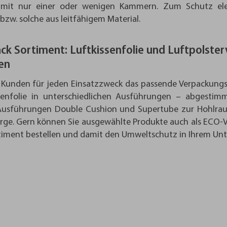
h mit nur einer oder wenigen Kammern. Zum Schutz elek
bzw. solche aus leitfähigem Material.
k Sortiment: Luftkissenfolie und Luftpolste
en
 Kunden für jeden Einsatzzweck das passende Verpackungsm
senfolie in unterschiedlichen Ausführungen – abgestim
usführungen Double Cushion und Supertube zur Hohlraum
ge. Gern können Sie ausgewählte Produkte auch als ECO-Var
timent bestellen und damit den Umweltschutz in Ihrem Un