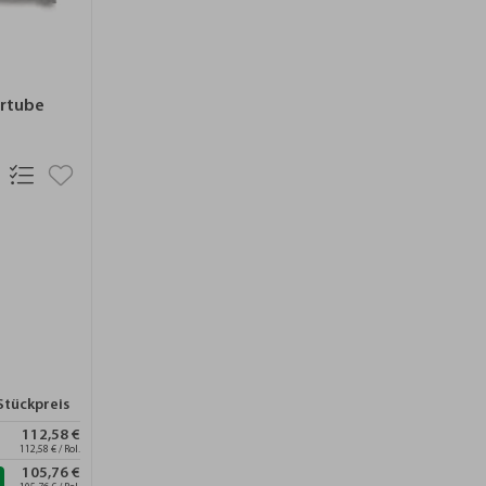
ertube
Stückpreis
112,58 €
112,58 € / Rol.
105,76 €