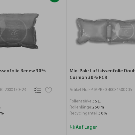
kissenfolie Renew 30%
Mini Pakr Luftkissenfolie Dou
Cushion 30% PCR
R30-200X130E23
Artikel-Nr.: FP-MPR30-400X150DC35
Folienstärke:
35 µ
m
Rollenlänge:
250 m
0%
Recyclinganteil:
30%
Auf Lager