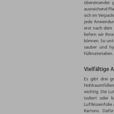
übereinander g
ausreichend Pla
sich im Verpack
jede Anwendung
erst nach dem 
liefern wir Ihn
können. So unte
sauber und hyg
Füllmaterialien.
Vielfältige
Es gibt drei g
Hohlraumfüllen
wichtig. Die L
isoliert oder 
Luftkissenfolie
Kartons. Dafü