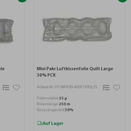
ble
Mini Pakr Luftkissenfolie Quilt Large
30% PCR
Artikel-Nr.: FP-MPR30-400X150QL35
Folienstärke:
35 µ
Rollenlänge:
250 m
Recyclinganteil:
30%
Auf Lager