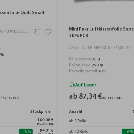
ssenfolie Quilt Small
Mini Pakr Luftkissenfolie Sup
PR30-400X150QS35
30% PCR
Artikel-Nr.: FP-MPR30-400X150ST35
m
0%
Folienstärke:
35 µ
Rollenlänge:
250 m
Recyclinganteil:
30%
Auf Lager
ab 87,34 €
(77,64 € / Rol.)
(87,34 € / Rol.)
Stückpreis
Anzahl
100,08 €
ab 1 Rolle
100,08 € / Rol.
94,01 €
ab 12 Rolle
-6 %
-6 %