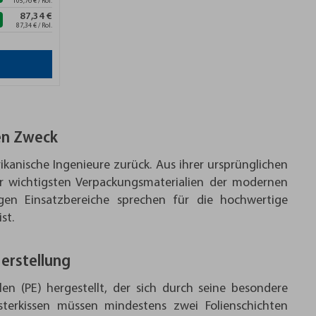
105,76 € / Rol.
87,34 €
87,34 € / Rol.
den Zweck
ikanische Ingenieure zurück. Aus ihrer ursprünglichen
er wichtigsten Verpackungsmaterialien der modernen
tigen Einsatzbereiche sprechen für die hochwertige
st.
erstellung
len (PE) hergestellt, der sich durch seine besondere
lsterkissen müssen mindestens zwei Folienschichten