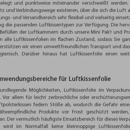
elegt und punktweise miteinander verschweißt werden. 
tz und Verbindungswege existieren, über die sich die Luft a
ungs- und Versandbereich sehr flexibel und vielseitig eins
 die passenden Luftkissentypen zur Verfügung. Die her
Befüllen der Luftkammern durch unsere Mini Pak’r und Pro
en alle Luftkissenfolien im flachen Zustand, sodass Sie g
rstützen wir einen umweltfreundlichen Transport und das M
ienisch. Darüber hinaus hat Luftkissenfolie einen weiter
 Anwendungsbereiche für Luftkissenfolie
rundlegende Möglichkeiten, Luftkissenfolie im Verpackun
. Vor allem für leicht zerbrechliche oder erschütterungse
uftpolsterkissen federn Stöße ab, wodurch die Gefahr eine
kälteempfindliche Produkte vor Frost geschützt werden, 
 an. Der vermutlich häufigste Einsatzbereich für dieses Ver
r wird im Normalfall keine kleinnoppige Luftkissenfol