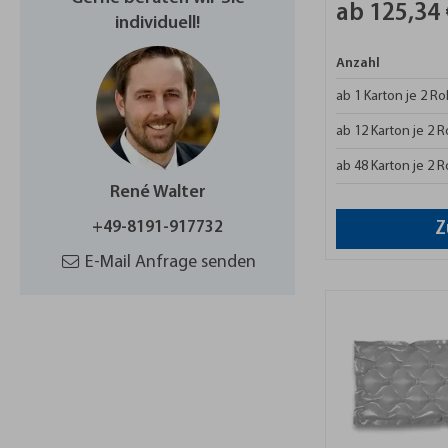
ab 125,34 
individuell!
Anzahl
ab 1 Karton je 2 Ro
ab 12 Karton je 2 R
ab 48 Karton je 2 R
René Walter
+49-8191-917732
Z
E-Mail Anfrage senden