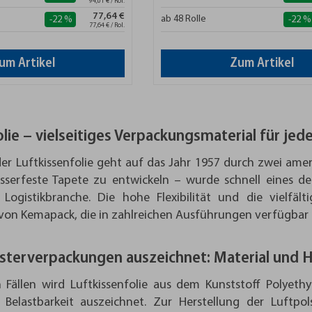
94,01 € / Rol.
77,64 €
ab 48 Rolle
-22 %
-22 %
77,64 € / Rol.
um Artikel
Zum Artikel
lie – vielseitiges Verpackungsmaterial für je
er Luftkissenfolie geht auf das Jahr 1957 durch zwei amer
sserfeste Tapete zu entwickeln – wurde schnell eines d
 Logistikbranche. Die hohe Flexibilität und die vielfäl
 von Kemapack, die in zahlreichen Ausführungen verfügbar i
sterverpackungen auszeichnet: Material und H
 Fällen wird Luftkissenfolie aus dem Kunststoff Polyethy
d Belastbarkeit auszeichnet. Zur Herstellung der Luftpo