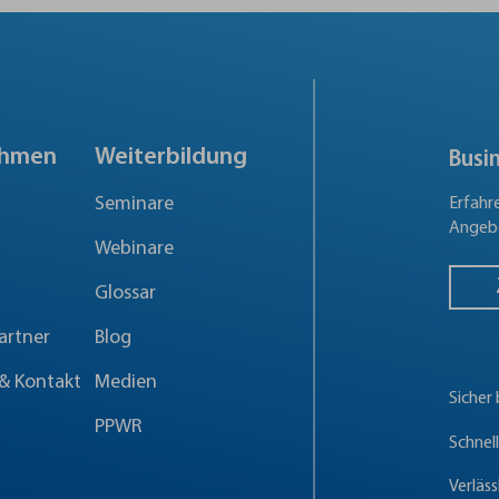
ehmen
Weiterbildung
Busi
Seminare
Erfahr
Angebo
Webinare
Glossar
artner
Blog
& Kontakt
Medien
Sicher
PPWR
Schnel
Verläss