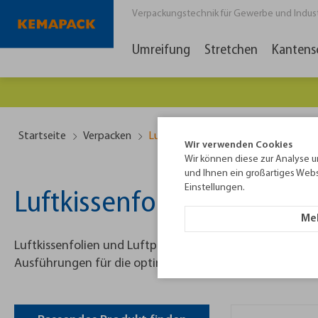
Verpackungstechnik für Gewerbe und Industri
Umreifung
Stretchen
Kantens
Es lo
Startseite
Verpacken
Luftkissenfolie
Wir verwenden Cookies
Wir können diese zur Analyse u
und Ihnen ein großartiges Webs
Einstellungen.
Luftkissenfolie und Luftp
Meh
Luftkissenfolien und Luftpolsterverpackungen mit % Rez
Ausführungen für die optimale Hohlraumausfüllung und 