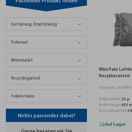
Passendes Produkt finden
Mini Pakr Luft
Rezyklatanteil
Artikel-Nr.: FP-MP
Folienstärke:
23 µ
Rollenlänge:
425 
Recyclinganteil:
3
Nichts passendes dabei?
Auf Lager
Gerne beraten wir Sie