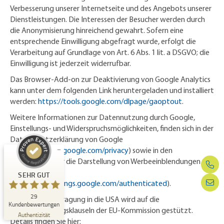
Verbesserung unserer Internetseite und des Angebots unserer
Dienstleistungen. Die Interessen der Besucher werden durch
die Anonymisierung hinreichend gewahrt. Sofern eine
entsprechende Einwilligung abgefragt wurde, erfolgt die
Verarbeitung auf Grundlage von Art. 6 Abs. 1 lit. a DSGVO; die
Einwilligung ist jederzeit widerrufbar.
Das Browser-Add-on zur Deaktivierung von Google Analytics
kann unter dem folgenden Link heruntergeladen und installiert
werden:
https://tools.google.com/dlpage/gaoptout
.
Weitere Informationen zur Datennutzung durch Google,
Kundenbewertungen und Erfahrungen zu
Einstellungs- und Widerspruchsmöglichkeiten, finden sich in der
Kemapack
Datenschutzerklärung von Google
(
https://policies.google.com/privacy
) sowie in den
SEHR GUT
29
Einstellungen für die Darstellung von Werbeeinblendungen
2
Bewertungen von
durch Google
SEHR GUT
anderen Quellen
5,00
/
4,81
(
https://adssettings.google.com/authenticated
).
29
Blick aufs ProvenExpert-Profil werfen
Die Datenübertragung in die USA wird auf die
Kundenbewertungen
Standardvertragsklauseln der EU-Kommission gestützt.
02.07.2026
Authentizität
Details finden Sie hier: