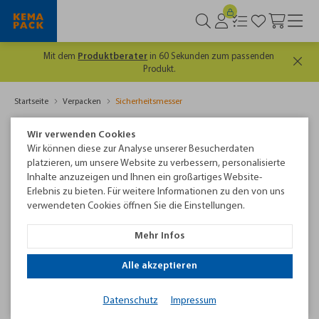
Mit dem
Produktberater
in 60 Sekunden zum passenden
Produkt.
Startseite
Verpacken
Sicherheitsmesser
Sicherheitsmesser
Wir verwenden Cookies
Wir können diese zur Analyse unserer Besucherdaten
Sicherheitsmesser sind ein wichtiger Bestandteil jeder
platzieren, um unsere Website zu verbessern, personalisierte
Arbeitsumgebung, in der das Öffnen von Kartons und anderen
Inhalte anzuzeigen und Ihnen ein großartiges Website-
Erlebnis zu bieten. Für weitere Informationen zu den von uns
Verpackungen erforderlich ist. Bei Kemapack bieten wir eine
verwendeten Cookies öffnen Sie die Einstellungen.
breite Palette von Sicherheitsmessern an, die speziell
entwickelt wurden, um Unfälle und Verletzungen am
Mehr Infos
Arbeitsplatz zu vermeiden. Unsere Sicherheitsmesser sind
einfach zu verwenden und bieten dennoch maximalen Schutz
Alle akzeptieren
für die Benutzer. Wir bieten verschiedene Modelle und
Ausführungen von Sicherheitsmessern an, die für verschiedene
Datenschutz
Impressum
Anwendungen geeignet sind.