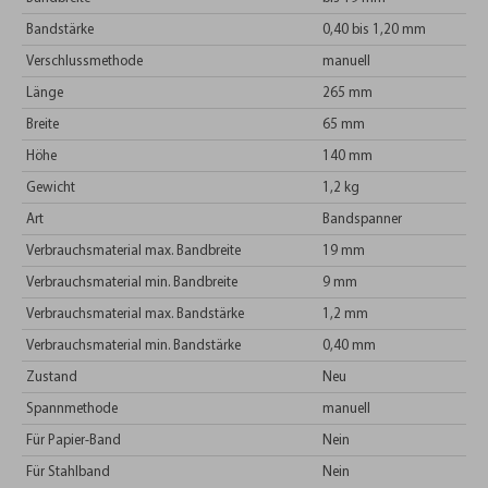
Bandstärke
0,40 bis 1,20 mm
Verschlussmethode
manuell
Länge
265 mm
Breite
65 mm
Höhe
140 mm
Gewicht
1,2 kg
Art
Bandspanner
Verbrauchsmaterial max. Bandbreite
19 mm
Verbrauchsmaterial min. Bandbreite
9 mm
Verbrauchsmaterial max. Bandstärke
1,2 mm
Verbrauchsmaterial min. Bandstärke
0,40 mm
Zustand
Neu
Spannmethode
manuell
Für Papier-Band
Nein
Für Stahlband
Nein