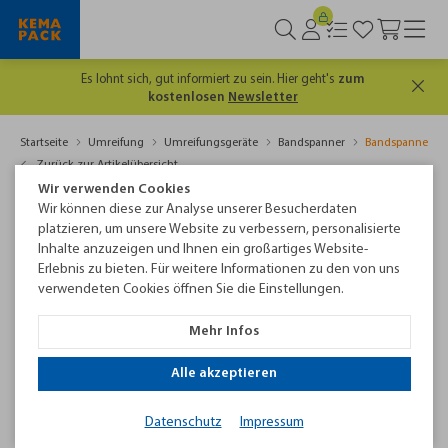
Es lohnt sich, gut informiert zu sein. Hier geht's
zum
kostenlosen
Newsletter
Startseite
Umreifung
Umreifungsgeräte
Bandspanner
Bandspanner 10
Zurück zur Artikelübersicht
Wir verwenden Cookies
Wir können diese zur Analyse unserer Besucherdaten
platzieren, um unsere Website zu verbessern, personalisierte
Inhalte anzuzeigen und Ihnen ein großartiges Website-
Erlebnis zu bieten. Für weitere Informationen zu den von uns
verwendeten Cookies öffnen Sie die Einstellungen.
Mehr Infos
Alle akzeptieren
Bandspanner 1019
Datenschutz
Impressum
Der Bandspanner 1019 ist ein preisgünstiges Einstiegsmodell.