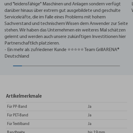
und "leidensfähige" Maschinen und Anlagen sondern verfügt
darüber hinaus über extrem gut ausgebildete und geschulte
Servicekräfte, die im Falle eines Problems mit hohem
Sachverstand und technischem Wissen dem Anwender zur Seite
stehen. Wir haben das Unternehmen ein weiteres Mal schätzen
gelernt und werden auch unsere zukünftigen Investitionen hier
Partnerschaftlich platzieren.
- Ein mehr als zufriedener Kunde ⭐⭐⭐⭐⭐ Team GrillARENA®
Deutschland
Artikelmerkmale
Für PP-Band
Ja
Für PET-Band
Ja
Für Textilband
Ja
Bandbreite
bis 19 mm