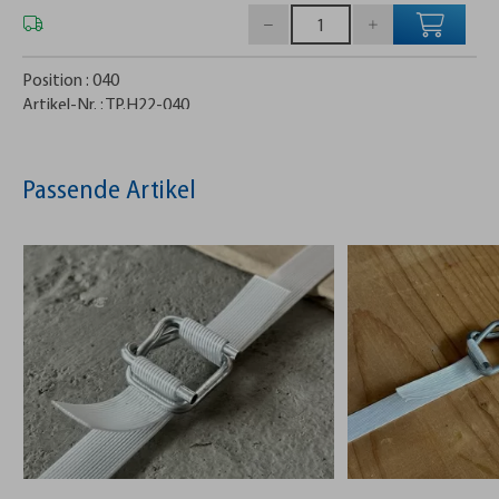
Position :
040
Artikel-Nr. :
TP.H22-040
Messer mit Messerhülse H22-040
55,97 €
Passende Artikel
Position :
041
Artikel-Nr. :
TP.HBS0408
Zylinderschraube M4x8 HBS0408
1,16 €