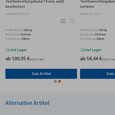
Textilumreifungsband 19 mm, weiß,
Textilumreifungsban
beschichtet
verleimt
Artikel-Nr.: PTC-19
Artikel-Nr.: PT-19
Reißkraft (kg):
625 kg
Reißkraft (kg):
725 kg
Bandbreite:
19,0 mm
Bandbreite:
19,0 mm
Rollenlänge:
500 m
Rollenlänge:
500 m
Auf Lager
Auf Lager
ab 100,95 €
ab 58,44 €
(50,47 € / Rol.)
(29,22 € / Rol
Zum Artikel
Zum 
Alternative Artikel