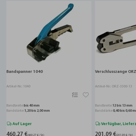
Bandspanner 1040
Verschlusszange OR
Artikel-Nr.: 1040
Artikel-Nr.: ORZ-3300-13
Bandbreite:
bis 40 mm
Bandbreite:
12 bis 13 mm
Bandstärke:
1,20 bis 2,00 mm
Bandstärke:
0,40 bis 0,60 
Auf Lager
Verfügbar, Liefer
460,27 €
201,09 €
(460,27 € / St.)
(201,09 € / St.)