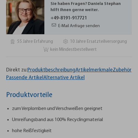
Sie haben Fragen? Daniela Stephan
hilft Ihnen gerne weiter.
+49-8191-917721
E-Mail Anfrage senden
55 Jahre Erfahrung
10 Jahre Ersatzteilversorgung
kein Mindestbestellwert
Direkt zu:
Produktbeschreibung
Artikelmerkmale
Zubehör
Passende Artikel
Alternative Artikel
Produktvorteile
zum Verplomben und Verschweißen geeignet
Umreifungsband aus 100% Recyclingmaterial
hohe Reißfestigkeit