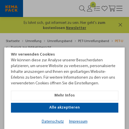
Es lohnt sich, gut informiert zu sein. Hier geht's
zum
kostenlosen
Newsletter
Startseite
Umreifung
Umreifungsband
PET-Umreifungsband
PET-Umre
Zurück zur Artikelübersicht
Wir verwenden Cookies
Wir können diese zur Analyse unserer Besucherdaten
platzieren, um unsere Website zu verbessern, personalisierte
Inhalte anzuzeigen und Ihnen ein großartiges Website-
Erlebnis zu bieten. Für weitere Informationen zu den von uns
verwendeten Cookies öffnen Sie die Einstellungen.
Mehr Infos
Alle akzeptieren
PET-Umreifungsband 15,5 x 0,90 mm, grün, geprägt
Datenschutz
Impressum
Reißkraft 5.700 N, Rollenlänge 1.200 m aus 100%