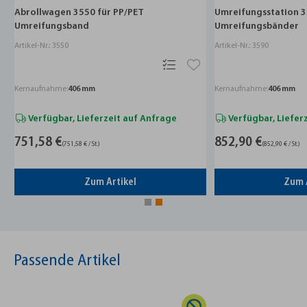
Abrollwagen 3550 für PP/PET
Umreifungsstation 3
Umreifungsband
Umreifungsbänder
Artikel-Nr.: 3550
Artikel-Nr.: 3590
Kernaufnahme:
406 mm
Kernaufnahme:
406 mm
Verfügbar, Lieferzeit auf Anfrage
Verfügbar, Liefer
751,58 €
852,90 €
(751,58 € / St.)
(852,90 € / St.)
Zum Artikel
Zum 
Passende Artikel