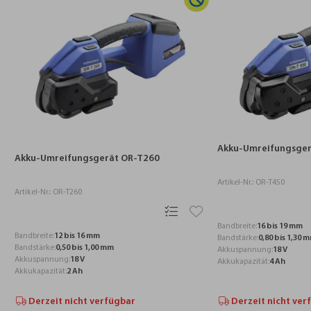
Akku-Umreifungsger
Akku-Umreifungsgerät OR-T260
Artikel-Nr.: OR-T450
Artikel-Nr.: OR-T260
Bandbreite:
16 bis 19 mm
Bandbreite:
12 bis 16 mm
Bandstärke:
0,80 bis 1,30 
Bandstärke:
0,50 bis 1,00 mm
Akkuspannung:
18 V
Akkuspannung:
18 V
Akkukapazität:
4 Ah
Akkukapazität:
2 Ah
Derzeit nicht verfügbar
Derzeit nicht ver