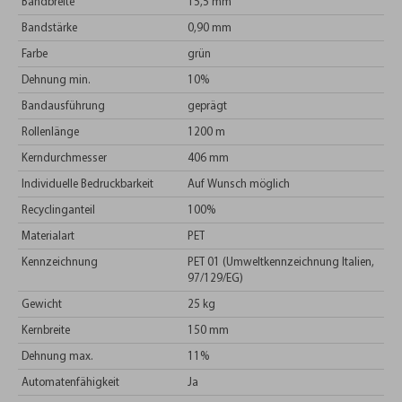
Bandbreite
15,5 mm
Bandstärke
0,90 mm
Farbe
grün
Dehnung min.
10%
Bandausführung
geprägt
Rollenlänge
1200 m
Kerndurchmesser
406 mm
Individuelle Bedruckbarkeit
Auf Wunsch möglich
Recyclinganteil
100%
Materialart
PET
Kennzeichnung
PET 01 (Umweltkennzeichnung Italien,
97/129/EG)
Gewicht
25 kg
Kernbreite
150 mm
Dehnung max.
11%
Automatenfähigkeit
Ja