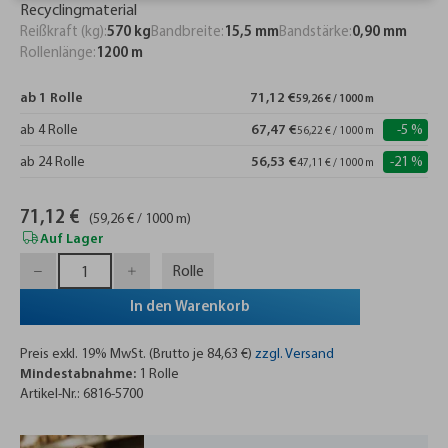
Recyclingmaterial
Reißkraft (kg):
570 kg
Bandbreite:
15,5 mm
Bandstärke:
0,90 mm
Rollenlänge:
1200 m
ab 1 Rolle
71,12 €
59,26 € / 1000 m
ab 4 Rolle
67,47 €
-5 %
56,22 € / 1000 m
ab 24 Rolle
56,53 €
-21 %
47,11 € / 1000 m
71,12 €
(59,26 € / 1000 m)
Auf Lager
Rolle
In den Warenkorb
Preis exkl. 19% MwSt. (Brutto je 84,63 €)
zzgl. Versand
Mindestabnahme:
1 Rolle
Artikel-Nr.: 6816-5700