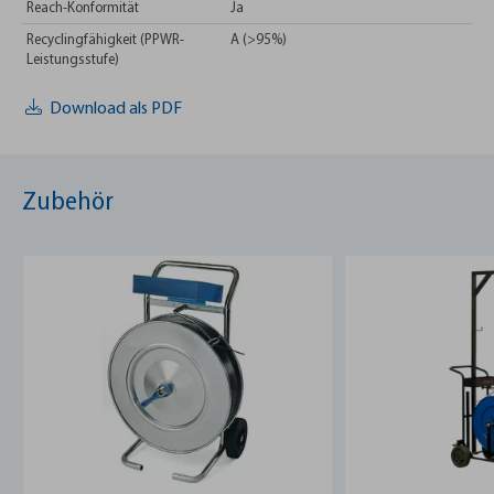
Reach-Konformität
Ja
Recyclingfähigkeit (PPWR-
A (>95%)
Leistungsstufe)
Download als PDF
Zubehör
u