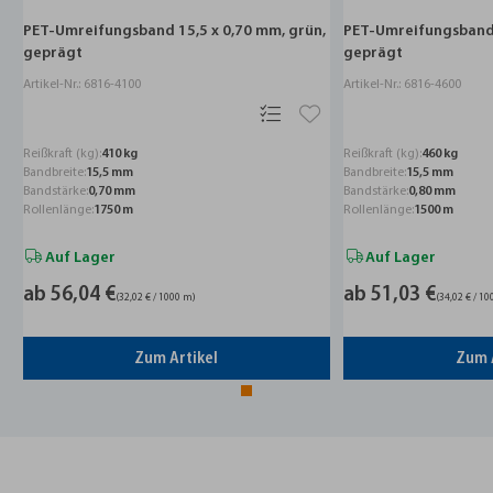
,
PET-Umreifungsband 15,5 x 0,70 mm, grün,
PET-Umreifungsband 
geprägt
geprägt
Artikel-Nr.: 6816-4100
Artikel-Nr.: 6816-4600
Reißkraft (kg):
410 kg
Reißkraft (kg):
460 kg
Bandbreite:
15,5 mm
Bandbreite:
15,5 mm
Bandstärke:
0,70 mm
Bandstärke:
0,80 mm
Rollenlänge:
1750 m
Rollenlänge:
1500 m
Auf Lager
Auf Lager
ab 56,04 €
ab 51,03 €
(32,02 € / 1000 m)
(34,02 € / 1
Zum Artikel
Zum 