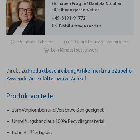
Sie haben Fragen? Daniela Stephan
hilft Ihnen gerne weiter.
+49-8191-917721
E-Mail Anfrage senden
55 Jahre Erfahrung
10 Jahre Ersatzteilversorgung
kein Mindestbestellwert
Direkt zu:
Produktbeschreibung
Artikelmerkmale
Zubehör
Passende Artikel
Alternative Artikel
Produktvorteile
zum Verplomben und Verschweißen geeignet
Umreifungsband aus 100% Recyclingmaterial
hohe Reißfestigkeit