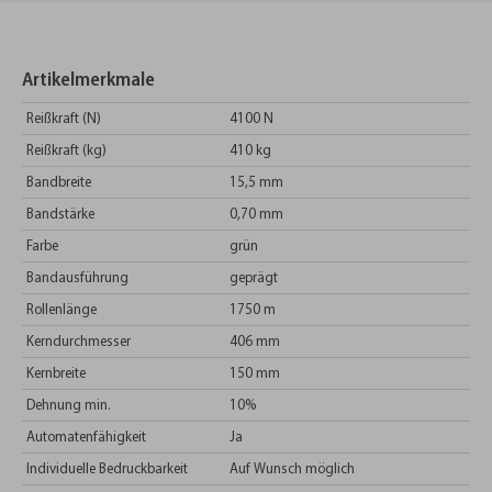
Artikelmerkmale
Reißkraft (N)
4100 N
Reißkraft (kg)
410 kg
Bandbreite
15,5 mm
Bandstärke
0,70 mm
Farbe
grün
Bandausführung
geprägt
Rollenlänge
1750 m
Kerndurchmesser
406 mm
Kernbreite
150 mm
Dehnung min.
10%
Automatenfähigkeit
Ja
Individuelle Bedruckbarkeit
Auf Wunsch möglich