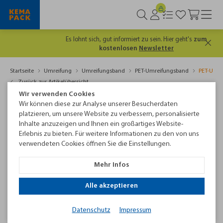
Es lohnt sich, gut informiert zu sein. Hier geht's
zum
kostenlosen
Newsletter
Startseite
Umreifung
Umreifungsband
PET-Umreifungsband
PET-Umre
Zurück zur Artikelübersicht
Wir verwenden Cookies
Wir können diese zur Analyse unserer Besucherdaten
platzieren, um unsere Website zu verbessern, personalisierte
Inhalte anzuzeigen und Ihnen ein großartiges Website-
Erlebnis zu bieten. Für weitere Informationen zu den von uns
verwendeten Cookies öffnen Sie die Einstellungen.
Mehr Infos
Alle akzeptieren
PET-Umreifungsband 15,5 x 0,70 mm, grün, geprägt
Datenschutz
Impressum
Reißkraft 4.100 N, Rollenlänge 1.750 m,