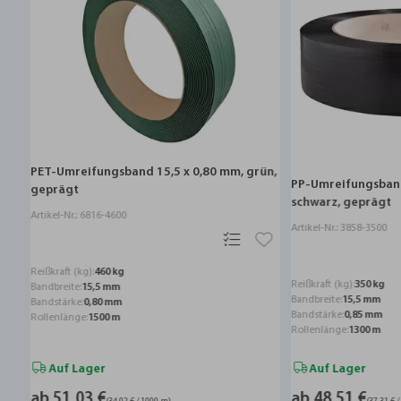
m
PET-Umreifungsband 15,5 x 0,80 mm, grün,
PP-Umreifungsband 1
geprägt
schwarz, geprägt
Artikel-Nr.: 6816-4600
Artikel-Nr.: 3858-3500
Reißkraft (kg):
460 kg
Reißkraft (kg):
350 kg
Bandbreite:
15,5 mm
Bandbreite:
15,5 mm
Bandstärke:
0,80 mm
Bandstärke:
0,85 mm
Rollenlänge:
1500 m
Rollenlänge:
1300 m
Auf Lager
Auf Lager
ab 51,03 €
ab 48,51 €