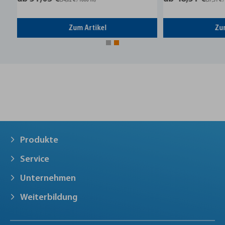
(34,02 € / 1000 m)
(37,31 € / 1
Zum Artikel
Zum 
Produkte
Service
Unternehmen
Weiterbildung