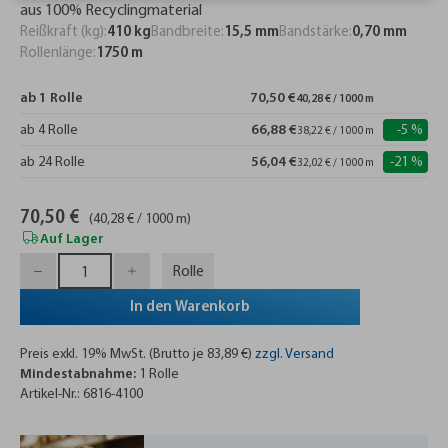
aus 100% Recyclingmaterial
Reißkraft (kg):
410 kg
Bandbreite:
15,5 mm
Bandstärke:
0,70 mm
Rollenlänge:
1750 m
ab 1 Rolle
70,50 €
40,28 € / 1000 m
ab 4 Rolle
66,88 €
-5 %
38,22 € / 1000 m
ab 24 Rolle
56,04 €
-21 %
32,02 € / 1000 m
70,50 €
(40,28 € / 1000 m)
Auf Lager
Rolle
In den Warenkorb
Preis exkl. 19% MwSt. (Brutto je 83,89 €)
zzgl. Versand
Mindestabnahme:
1 Rolle
Artikel-Nr.: 6816-4100