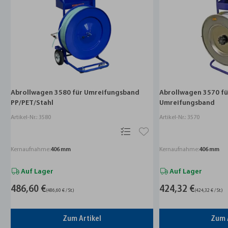
Abrollwagen 3580 für Umreifungsband
Abrollwagen 3570 fü
PP/PET/Stahl
Umreifungsband
Artikel-Nr.: 3580
Artikel-Nr.: 3570
Kernaufnahme:
406 mm
Kernaufnahme:
406 mm
Auf Lager
Auf Lager
486,60 €
424,32 €
(486,60 € / St.)
(424,32 € / St.)
Zum Artikel
Zum 