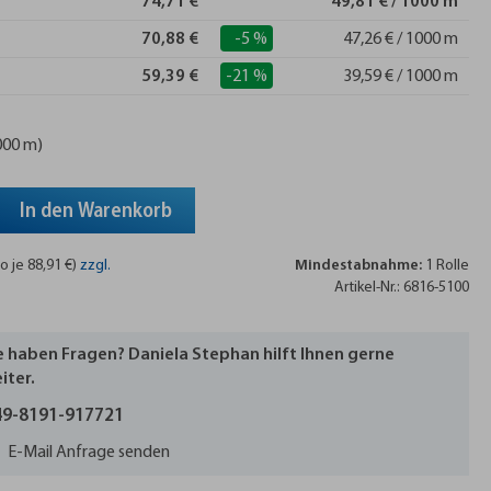
74,71 €
49,81 € / 1000 m
70,88 €
-5 %
47,26 € / 1000 m
59,39 €
-21 %
39,59 € / 1000 m
1000 m)
In den Warenkorb
o je 88,91 €)
zzgl.
Mindestabnahme:
1 Rolle
Artikel-Nr.: 6816-5100
e haben Fragen? Daniela Stephan hilft Ihnen gerne
iter.
9-8191-917721
E-Mail Anfrage senden