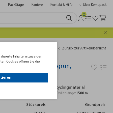
PackStage
Karriere
Kontakt & Hilfe
Über Kemapack
tter
Zurück zur Artikelübersicht
alisierte Inhalte anzuzeigen
ten Cookies öffnen Sie die
band 15,5 x 0,90 mm, grün,
ptieren
llenlänge 1.500 m aus 100% Recyclingmaterial
breite:
15,5 mm
Bandstärke:
0,88 mm
Rollenlänge:
1500 m
Stückpreis
Grundpreis