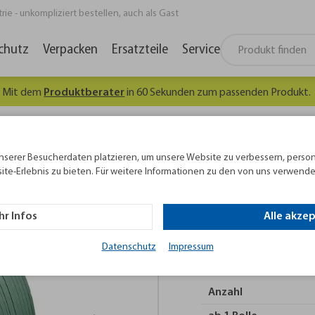
e - unkompliziert bestellen, auch als Gast
chutz
Verpacken
Ersatzteile
Service
hnt sich, gut informiert zu sein. Hier geht's
zum kostenlosen
Newsle
sband
PET-Umreifungsband 15,5 x 0,90 mm, grün, geprägt
nserer Besucherdaten platzieren, um unsere Website zu verbessern, person
ite-Erlebnis zu bieten. Für weitere Informationen zu den von uns verwende
PET-Umreifungs
geprägt
r Infos
Alle akze
Reißkraft 5.100 N, Ro
Datenschutz
Impressum
Reißkraft (kg):
510 kg
Band
Anzahl