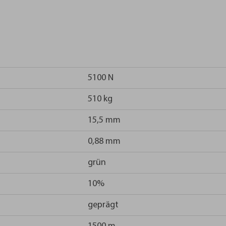
5100 N
510 kg
15,5 mm
0,88 mm
grün
10%
geprägt