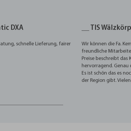
ntic DXA
__ TIS Wälzkö
ung, schnelle Lieferung, fairer
Wir können die Fa. K
freundliche Mitarbeite
Preise beschreibt das
hervorragend. Genau d
Es ist schön das es no
der Region gibt. Viele