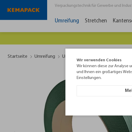
Verpackungstechnik für Gewerbe und Industri
Umreifung
Stretchen
Kantens
Es lo
Startseite
Umreifung
Umreifungsband
PET-Umreifung
Wir verwenden Cookies
Wir können diese zur Analyse u
und Ihnen ein großartiges Webs
Einstellungen.
Meh