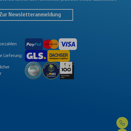
Zur Newsletteranmeldung
 bezahlen
le Lieferung
licher
r