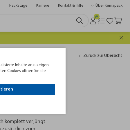
PackStage
Karriere
Kontakt & Hilfe
Über Kemapack
tter
Zurück zur Übersicht
alisierte Inhalte anzuzeigen
ten Cookies öffnen Sie die
ptieren
inheitensicherung
 Palette kann auch eine
 werden.
uch komplett verjüngt
n zusätzlich zum