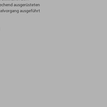
rechend ausgerüsteten
ckelvorgang ausgeführt
: