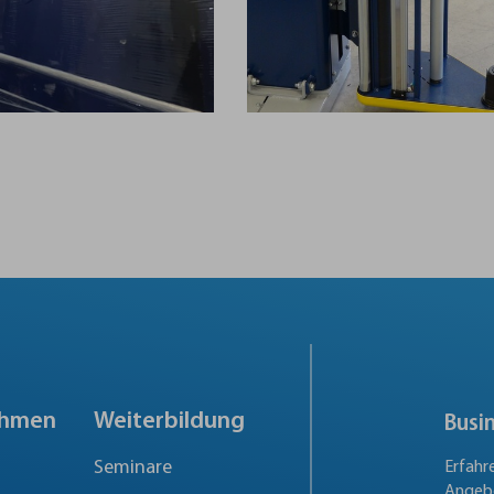
ehmen
Weiterbildung
Busi
Seminare
Erfahr
Angebo