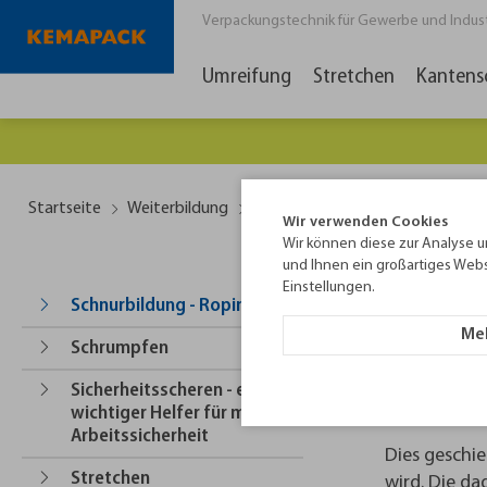
Verpackungstechnik für Gewerbe und Industri
Umreifung
Stretchen
Kantens
Es lo
Startseite
Weiterbildung
Glossar
Schnurbildung - Ropi
Wir verwenden Cookies
Wir können diese zur Analyse u
und Ihnen ein großartiges Webs
Einstellungen.
Schnurbi
Schnurbildung - Roping
Meh
Es gibt Anw
Schrumpfen
benötigt. Al
Sicherheitsscheren - ein
Stretchfoli
wichtiger Helfer für mehr
Arbeitssicherheit
Dies geschie
Stretchen
wird. Die da