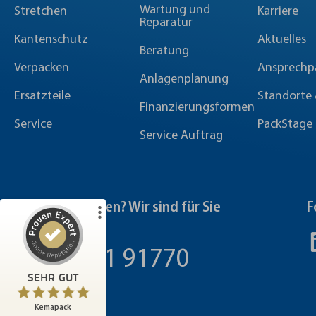
Wartung und
Stretchen
Karriere
Reparatur
Kantenschutz
Aktuelles
Beratung
Verpacken
Ansprechp
Anlagenplanung
Ersatzteile
Standorte 
Finanzierungsformen
Service
PackStage
Service Auftrag
Sie haben Fragen? Wir sind für Sie
F
da!
Kundenbewertungen und Erfahrungen zu
Kemapack
+49 8191 91770
29
SEHR GUT
SEHR GUT
2
Bewertungen von
5,00
/
4,81
anderen Quellen
Kemapack