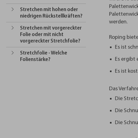
Palettenwic
Stretchen mit hohen oder
Palettenwic
niedrigen Rückstellkräften?
werden.
Stretchen mit vorgereckter
Folie oder mit nicht
Roping biet
vorgereckter Stretchfolie?
Es ist schn
Stretchfolie - Welche
Es ergibt 
Folienstärke?
Es ist kos
Das Verfahre
Die Stret
Die Schnu
Die Schnu