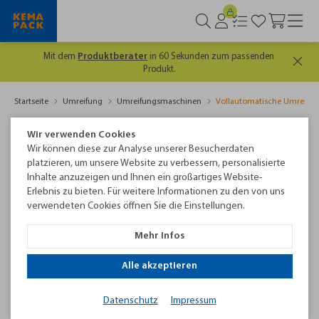
Mit dem
Produktberater
in 60 Sekunden zum passenden
Produkt.
Startseite
Umreifung
Umreifungsmaschinen
Vollautomatische Umreifu
Vollautomatische Umreifungsmaschinen
Wir verwenden Cookies
Wir können diese zur Analyse unserer Besucherdaten
platzieren, um unsere Website zu verbessern, personalisierte
Passendes Produkt finden
Inhalte anzuzeigen und Ihnen ein großartiges Website-
Erlebnis zu bieten. Für weitere Informationen zu den von uns
verwendeten Cookies öffnen Sie die Einstellungen.
Mehr Infos
Alle akzeptieren
Filtern
Datenschutz
Impressum
Neu