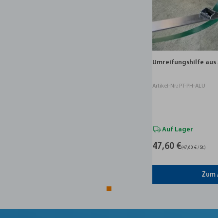
Umreifungshilfe KN
Umreifungshilfe aus Aluminium
Artikel-Nr.: PT-PH-KN
Artikel-Nr.: PT-PH-ALU
Auf Lager
In geringer Meng
47,60 €
54,10 €
(47,60 € / St.)
(54,10 € / St.)
Zum Artikel
Zum 