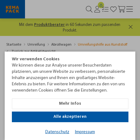
Es lohnt sich, gut informiert zu sein. Hier geht's
zum
kostenlosen
Newsletter
Startseite
Umreifung
Abrollwagen
Umreifungshilfe aus Kunststoff
Zurück zur Artikelübersicht
Wir verwenden Cookies
Wir können diese zur Analyse unserer Besucherdaten
platzieren, um unsere Website zu verbessern, personalisierte
Inhalte anzuzeigen und Ihnen ein großartiges Website-
Erlebnis zu bieten. Für weitere Informationen zu den von uns
verwendeten Cookies öffnen Sie die Einstellungen.
Mehr Infos
Alle akzeptieren
Umreifungshilfe aus Kunststoff
Datenschutz
Impressum
Praktische, kostengünstige Umreifungshilfe aus Kunststoff -