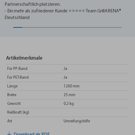
Partnerschaftlich platzieren.
- Ein mehr als zufriedener Kunde ⭐⭐⭐⭐⭐ Team GrillARENA®
Deutschland
Artikelmerkmale
Für PP-Band
Ja
Für PET-Band
Ja
Länge
1260 mm
Breite
25 mm
Gewicht
0,2 kg
Reißkraft (kg)
Art
Umreifungshilfe
Download als PDF