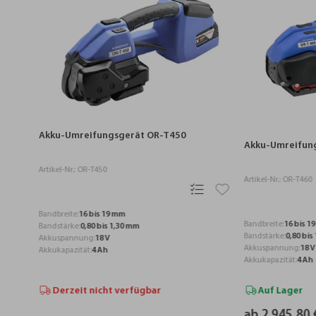
Akku-Umreifungsgerät OR-T450
Akku-Umreifungsger
Artikel-Nr.: OR-T450
Artikel-Nr.: OR-T460
Bandbreite:
16 bis 19 mm
Bandbreite:
16 bis 19 mm
Bandstärke:
0,80 bis 1,30 mm
Bandstärke:
0,80 bis 1,30 
Akkuspannung:
18 V
Akkuspannung:
18 V
Akkukapazität:
4 Ah
Akkukapazität:
4 Ah
Derzeit nicht verfügbar
Auf Lager
ab 2.945,80 €