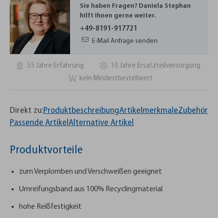
Sie haben Fragen? Daniela Stephan
hilft Ihnen gerne weiter.
+49-8191-917721
E-Mail Anfrage senden
55 Jahre Erfahrung
10 Jahre Ersatzteilversorgung
kein Mindestbestellwert
Direkt zu:
Produktbeschreibung
Artikelmerkmale
Zubehör
Passende Artikel
Alternative Artikel
Produktvorteile
zum Verplomben und Verschweißen geeignet
Umreifungsband aus 100% Recyclingmaterial
hohe Reißfestigkeit