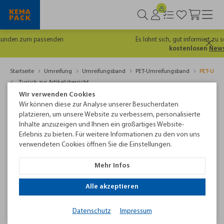
Es lohnt sich, gut informiert zu sein. Hier geht's
zum
kostenlosen
Newsletter
Startseite
Umreifung
Umreifungsband
PET-Umreifungsband
PET-Umre
Zurück zur Artikelübersicht
Wir verwenden Cookies
Wir können diese zur Analyse unserer Besucherdaten
platzieren, um unsere Website zu verbessern, personalisierte
Inhalte anzuzeigen und Ihnen ein großartiges Website-
Erlebnis zu bieten. Für weitere Informationen zu den von uns
verwendeten Cookies öffnen Sie die Einstellungen.
Mehr Infos
Alle akzeptieren
PET-Umreifungsband 19,0 x 1,27 mm, grün, geprägt
Datenschutz
Impressum
Reißkraft 11.000 N, Rollenlänge 750 m aus 100%