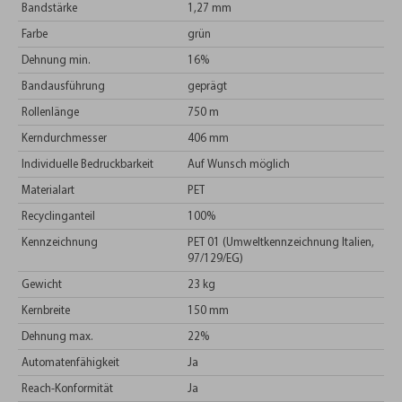
Bandstärke
1,27 mm
Farbe
grün
Dehnung min.
16%
Bandausführung
geprägt
Rollenlänge
750 m
Kerndurchmesser
406 mm
Individuelle Bedruckbarkeit
Auf Wunsch möglich
Materialart
PET
Recyclinganteil
100%
Kennzeichnung
PET 01 (Umweltkennzeichnung Italien,
97/129/EG)
Gewicht
23 kg
Kernbreite
150 mm
Dehnung max.
22%
Automatenfähigkeit
Ja
Reach-Konformität
Ja