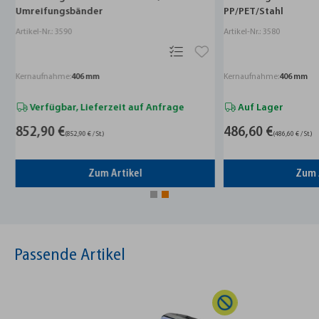
Umreifungsbänder
PP/PET/Stahl
Artikel-Nr.: 3590
Artikel-Nr.: 3580
Kernaufnahme:
406 mm
Kernaufnahme:
406 mm
Verfügbar, Lieferzeit auf Anfrage
Auf Lager
852,90 €
486,60 €
(852,90 € / St.)
(486,60 € / St.)
Zum Artikel
Zum 
Passende Artikel