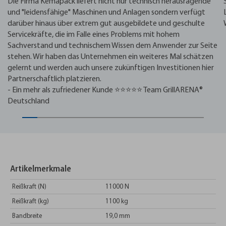
Die Firma Kemapack liefert nicht nur technisch herausragende
und "leidensfähige" Maschinen und Anlagen sondern verfügt
darüber hinaus über extrem gut ausgebildete und geschulte
Servicekräfte, die im Falle eines Problems mit hohem
Sachverstand und technischem Wissen dem Anwender zur Seite
stehen. Wir haben das Unternehmen ein weiteres Mal schätzen
gelernt und werden auch unsere zukünftigen Investitionen hier
Partnerschaftlich platzieren.
- Ein mehr als zufriedener Kunde ⭐⭐⭐⭐⭐ Team GrillARENA®
Deutschland
Artikelmerkmale
Reißkraft (N)
11000 N
Reißkraft (kg)
1100 kg
Bandbreite
19,0 mm