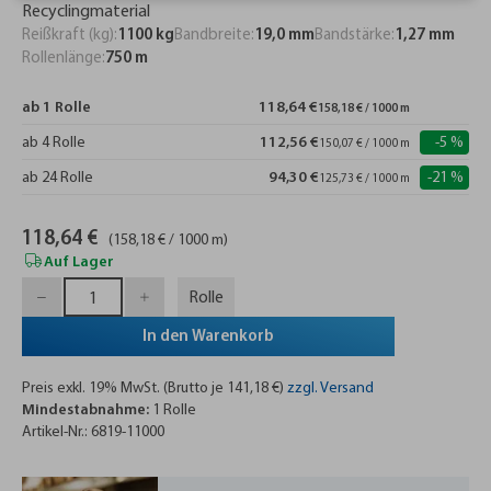
Recyclingmaterial
Reißkraft (kg):
1100 kg
Bandbreite:
19,0 mm
Bandstärke:
1,27 mm
Rollenlänge:
750 m
ab 1 Rolle
118,64 €
158,18 € / 1000 m
ab 4 Rolle
112,56 €
-5 %
150,07 € / 1000 m
ab 24 Rolle
94,30 €
-21 %
125,73 € / 1000 m
118,64 €
(158,18 € / 1000 m)
Auf Lager
Rolle
In den Warenkorb
Preis exkl. 19% MwSt. (Brutto je 141,18 €)
zzgl. Versand
Mindestabnahme:
1 Rolle
Artikel-Nr.: 6819-11000