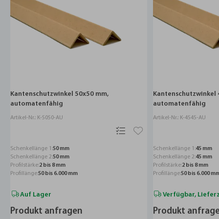
0x50 mm,
Kantenschutzwinkel 45x45 mm,
K
automatenfähig
a
Artikel-Nr.: K-4545-AU
Ar
Schenkellänge 1:
45 mm
Sc
Schenkellänge 2:
45 mm
Sc
Profilstärke:
2 bis 8 mm
Pr
Profillänge:
50 bis 6.000 mm
Pr
Verfügbar, Lieferzeit auf Anfrage
n
Produkt anfragen
P