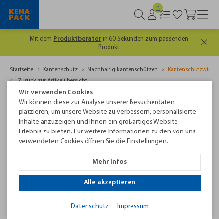
duktberater
in 60 Sekunden zum passenden
Es lohnt 
Produkt.
Startseite
Kantenschutz
Nachhaltig kantenschützen
Kantenschutzwinke
Zurück zur Artikelübersicht
Wir verwenden Cookies
Wir können diese zur Analyse unserer Besucherdaten
platzieren, um unsere Website zu verbessern, personalisierte
Inhalte anzuzeigen und Ihnen ein großartiges Website-
Erlebnis zu bieten. Für weitere Informationen zu den von uns
verwendeten Cookies öffnen Sie die Einstellungen.
Mehr Infos
Alle akzeptieren
Kantenschutzwinkel 75x45 mm, automatenfähig
Datenschutz
Impressum
Kantenschutzwinkel mit Profilstärken von 2 bis 6 mm