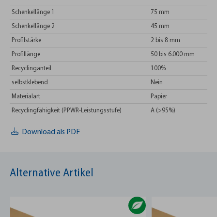
Schenkellänge 1
75 mm
Schenkellänge 2
45 mm
Profilstärke
2 bis 8 mm
Profillänge
50 bis 6.000 mm
Recyclinganteil
100%
selbstklebend
Nein
Materialart
Papier
Recyclingfähigkeit (PPWR-Leistungsstufe)
A (>95%)
Download als PDF
Alternative Artikel