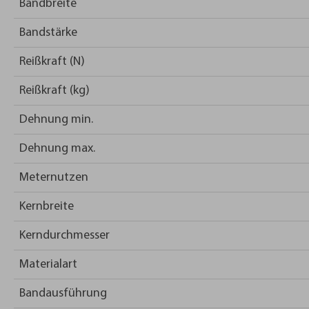
Bandbreite
Bandstärke
Reißkraft (N)
Reißkraft (kg)
Dehnung min.
Dehnung max.
Meternutzen
Kernbreite
Kerndurchmesser
Materialart
Bandausführung