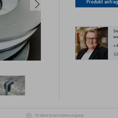
Produkt anfra
Si
we
+4
10 Jahre Ersatzteilversorgung