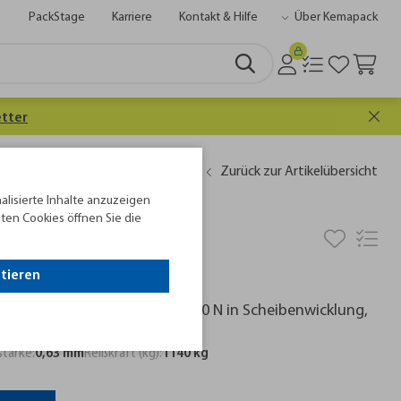
PackStage
Karriere
Kontakt & Hilfe
Über Kemapack
tter
Zurück zur Artikelübersicht
alisierte Inhalte anzuzeigen
ten Cookies öffnen Sie die
sband 19 x 0,63 mm,
ptieren
mit einer Reißkraft von 11.400 N in Scheibenwicklung,
tärke:
0,63 mm
Reißkraft (kg):
1140 kg