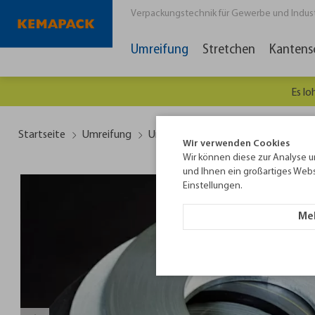
Verpackungstechnik für Gewerbe und Industri
Umreifung
Stretchen
Kantens
Es lo
Startseite
Umreifung
Umreifungsband
Verpackungsst
Wir verwenden Cookies
Wir können diese zur Analyse u
und Ihnen ein großartiges Webs
Einstellungen.
Meh