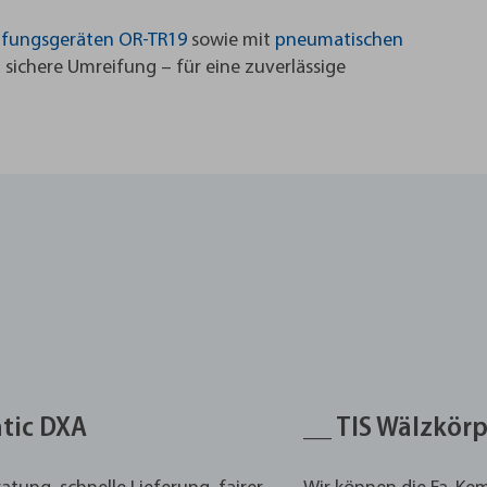
fungsgeräten OR-TR19
sowie mit
pneumatischen
 sichere Umreifung – für eine zuverlässige
ntic DXA
__ TIS Wälzkö