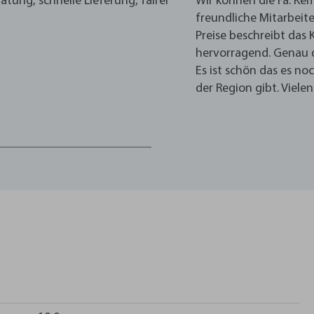
ung, schnelle Lieferung, fairer
Wir können die Fa. K
freundliche Mitarbeite
Preise beschreibt das
hervorragend. Genau d
Es ist schön das es no
der Region gibt. Viele