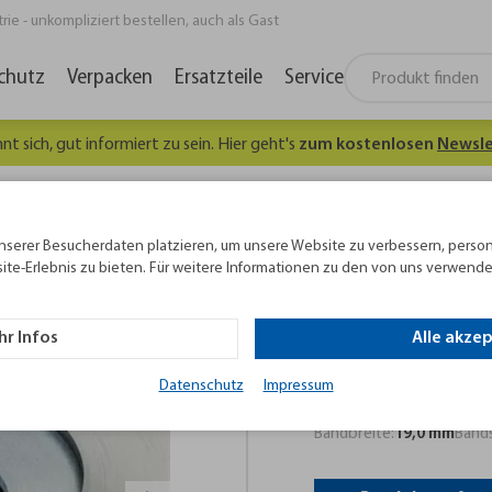
e - unkompliziert bestellen, auch als Gast
chutz
Verpacken
Ersatzteile
Service
hnt sich, gut informiert zu sein. Hier geht's
zum kostenlosen
Newsle
ahlband
Stahlumreifungsband 19 x 0,63 mm, schwarzlackiert
nserer Besucherdaten platzieren, um unsere Website zu verbessern, person
ite-Erlebnis zu bieten. Für weitere Informationen zu den von uns verwende
Stahlumreifung
schwarzlackiert
r Infos
Alle akze
Stahlumreifungsband 
Datenschutz
Impressum
Hochleistungsband.
Bandbreite:
19,0 mm
Bands