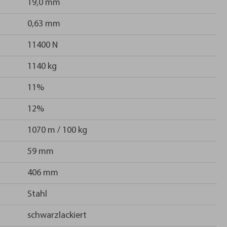
19,0 mm
0,63 mm
11400 N
1140 kg
11%
12%
1070 m / 100 kg
59 mm
406 mm
Stahl
schwarzlackiert