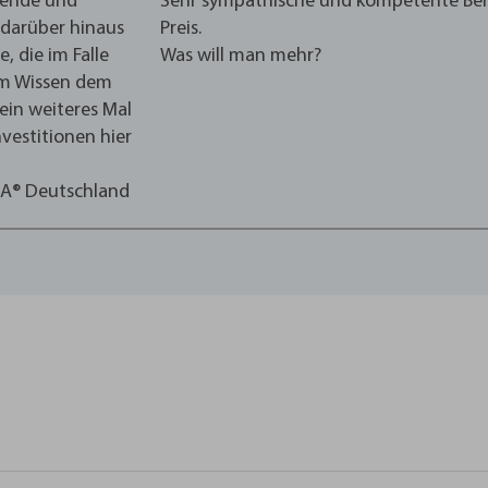
agende und
Sehr sympathische und kompetente Berat
 darüber hinaus
Preis.
, die im Falle
Was will man mehr?
em Wissen dem
ein weiteres Mal
vestitionen hier
NA® Deutschland