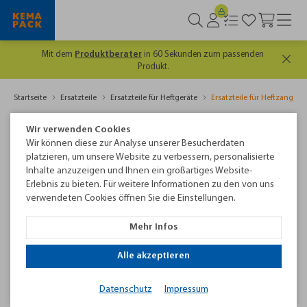
Mit dem
Produktberater
in 60 Sekunden zum passenden
Produkt.
Startseite
Ersatzteile
Ersatzteile für Heftgeräte
Ersatzteile für Heftzange 
Ersatzteile für Heftzange HZT590
Wir verwenden Cookies
Wir können diese zur Analyse unserer Besucherdaten
Weitere Informationen zu diesem Gerät und zum passenden
platzieren, um unsere Website zu verbessern, personalisierte
Verbrauchsmaterial finden Sie
auf dieser Seite
.
Inhalte anzuzeigen und Ihnen ein großartiges Website-
Erlebnis zu bieten. Für weitere Informationen zu den von uns
Die eingerahmten Überschriften der nachfolgenden
verwendeten Cookies öffnen Sie die Einstellungen.
Ersatzteilübersicht können Sie beschreiben und für die Suche
nach dem richtigen Ersatzteil verwenden.
Mehr Infos
Passendes Produkt finden
Alle akzeptieren
Datenschutz
Impressum