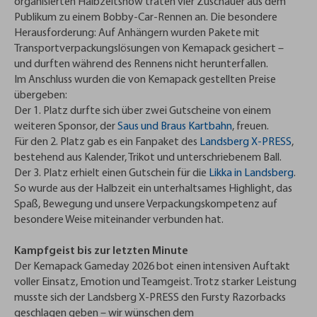
organisierten Halbzeitshow traten vier Zuschauer aus dem
Publikum zu einem Bobby-Car-Rennen an. Die besondere
Herausforderung: Auf Anhängern wurden Pakete mit
Transportverpackungslösungen von Kemapack gesichert –
und durften während des Rennens nicht herunterfallen.
Im Anschluss wurden die von Kemapack gestellten Preise
übergeben:
Der 1. Platz durfte sich über zwei Gutscheine von einem
weiteren Sponsor, der
Saus und Braus Kartbahn
, freuen.
Für den 2. Platz gab es ein Fanpaket des
Landsberg X-PRESS
,
bestehend aus Kalender, Trikot und unterschriebenem Ball.
Der 3. Platz erhielt einen Gutschein für die
Likka in Landsberg
.
So wurde aus der Halbzeit ein unterhaltsames Highlight, das
Spaß, Bewegung und unsere Verpackungskompetenz auf
besondere Weise miteinander verbunden hat.
Kampfgeist bis zur letzten Minute
Der Kemapack Gameday 2026 bot einen intensiven Auftakt
voller Einsatz, Emotion und Teamgeist. Trotz starker Leistung
musste sich der Landsberg X-PRESS den Fursty Razorbacks
geschlagen geben – wir wünschen dem