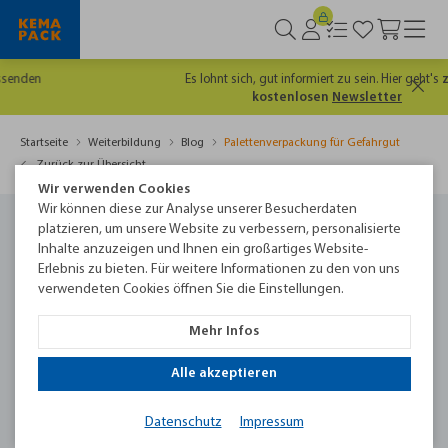
Es lohnt sich, gut informiert zu sein. Hier geht's
zum
kostenlosen
Newsletter
Startseite
Weiterbildung
Blog
Palettenverpackung für Gefahrgut
Zurück zur Übersicht
Wir verwenden Cookies
Wir können diese zur Analyse unserer Besucherdaten
platzieren, um unsere Website zu verbessern, personalisierte
Palettenver­packung für Gefahrgut
Inhalte anzuzeigen und Ihnen ein großartiges Website-
Erlebnis zu bieten. Für weitere Informationen zu den von uns
3
Min
verwendeten Cookies öffnen Sie die Einstellungen.
06.06.2023
Mehr Infos
Alle akzeptieren
Datenschutz
Impressum