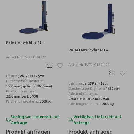
Palettenwickler E1+
Palettenwickler M1+
Artikel-Nr.: PWD-E1.301227
Artikel-Nr.: PWD-M1.301129
Leistung:
ca. 20 Pal. / Std.
Durchmesser Drehteller:
Leistung:
ca. 25 Pal. / Std.
1500 mm (optional 1650 mm)
Durchmesser Drehteller:
1650 mm
Palettenhöhe max.:
Palettenhöhe max.:
2200 mm (opt. 2400)
2200 mm (opt. 2400/2800)
Palettengewicht max:
2000 kg
Palettengewicht max:
2000 kg
Verfügbar, Lieferzeit auf
Verfügbar, Lieferzeit auf
Anfrage
Anfrage
Produkt anfragen
Produkt anfragen