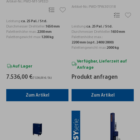
Artikel-Nr.: PWD-MT-SPEED
Artikel-Nr.: PWD-TPW.301318
Leistung:
ca. 25 Pal. / Std.
Leistung:
ca. 25 Pal. / Std.
Durchmesser Drehteller:
1650 mm
Durchmesser Drehteller:
1650 mm
Palettenhöhe max.:
2200 mm
Palettenhöhe max.:
Palettengewicht max:
1200 kg
2200 mm (opt. 2400/2800)
Palettengewicht max:
2000 kg
Verfügbar, Lieferzeit auf
Auf Lager
Anfrage
7.536,00 €
Produkt anfragen
(7.536,00 € / St.)
Zum Artikel
Zum Artikel