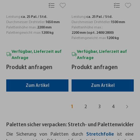
Leistung:
ca. 25 Pal. / Std.
Leistung:
ca. 25 Pal. / Std.
Durchmesser Drehteller:
1650 mm
Durchmesser Drehteller:
1500 mm
Palettenhöhe max.:
2200 mm
Palettenhöhe max.:
Palettengewicht max:
1200 kg
2200 mm (opt. 2400/2800)
Palettengewicht max:
1200 kg
Verfügbar, Lieferzeit auf
Verfügbar, Lieferzeit auf
Anfrage
Anfrage
Produkt anfragen
Produkt anfragen
Zum Artikel
Zum Artikel
1
2
3
4
Paletten sicher verpacken: Stretch- und Palettenwickler
Die Sicherung von Paletten durch
Stretchfolie
ist eine