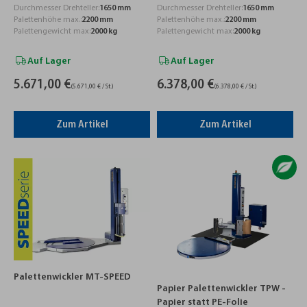
Durchmesser Drehteller:
1650 mm
Durchmesser Drehteller:
1650 mm
Palettenhöhe max.:
2200 mm
Palettenhöhe max.:
2200 mm
Palettengewicht max:
2000 kg
Palettengewicht max:
2000 kg
Auf Lager
Auf Lager
5.671,00 €
6.378,00 €
(5.671,00 € / St.)
(6.378,00 € / St.)
Zum Artikel
Zum Artikel
Palettenwickler MT-SPEED
Papier Palettenwickler TPW -
Papier statt PE-Folie