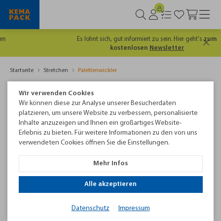
Es lohnt sich, gut informiert zu sein. Hier geht's
zum
kostenlosen
Newsletter
Startseite
Stretchen
Palettenwickler
Palettenwickler mit Drehteller
Wir verwenden Cookies
Wir können diese zur Analyse unserer Besucherdaten
Drehtellerwickler sind die einfachste und bekannteste Art,
platzieren, um unsere Website zu verbessern, personalisierte
Paletten mit Stretchfolie als Transportsicherung zu umwickeln.
Inhalte anzuzeigen und Ihnen ein großartiges Website-
Erlebnis zu bieten. Für weitere Informationen zu den von uns
Sie sind individuell auf die Anforderungen an den
verwendeten Cookies öffnen Sie die Einstellungen.
Verpackungsprozess und das Transportgut konfigurierbar: Für
jede Anwendung gibt es den perfekt passenden
Mehr Infos
Stretchwickler. Und wenn nicht, lassen wir uns etwas für Sie
einfallen.
Alle akzeptieren
Passendes Produkt finden
Datenschutz
Impressum